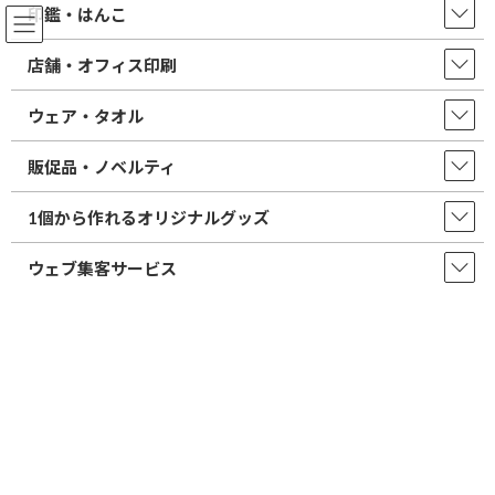
コ
ナ
印鑑・はんこ
ン
ビ
テ
ゲ
店舗・オフィス印刷
ン
ー
ツ
シ
2026/02/26/
春の印鑑フェア開催中です
ウェア・タオル
へ
ョ
ス
ン
店舗からのお知らせ一覧
キ
に
販促品・ノベルティ
ッ
移
PVCカードプリント・社員証
プ
動
1個から作れるオリジナルグッズ
ウェブ集客サービス
はんこ屋さん21 鹿児島郡元店
取扱商品・サービス
店舗・オフィス印刷
PVCカードプリント・社員証
PVCカードプリント(社員証・メンバーズカー
ドなど)
プラスチックカードがお手頃価格で作成できます。